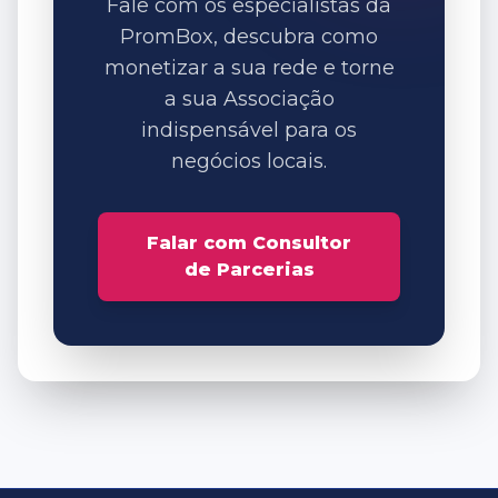
Fale com os especialistas da
PromBox, descubra como
monetizar a sua rede e torne
a sua Associação
indispensável para os
negócios locais.
Falar com Consultor
de Parcerias